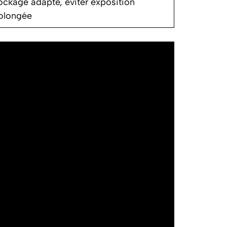
ockage adapté, éviter exposition
olongée