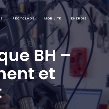
IE
RECYCLAGE
MOBILITÉ
ÉNERGIE
ique BH –
ment et
t