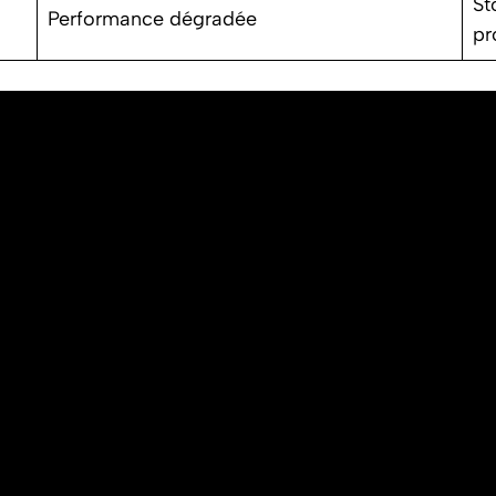
St
Performance dégradée
pr