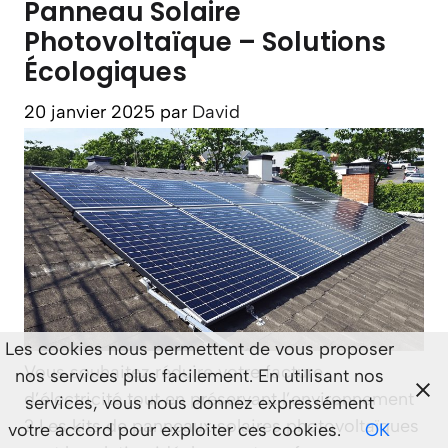
Panneau Solaire
Photovoltaïque – Solutions
Écologiques
20 janvier 2025
par
David
Les cookies nous permettent de vous proposer
Vous souhaitez réduire votre facture
nos services plus facilement. En utilisant nos
d’électricité tout en préservant l’environnement
services, vous nous donnez expressément
? Les kits de panneaux solaires photovoltaïques
votre accord pour exploiter ces cookies.
OK