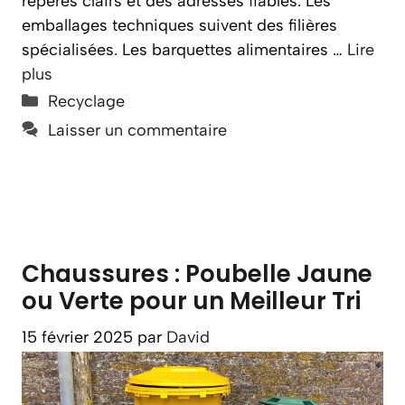
repères clairs et des adresses fiables. Les
emballages techniques suivent des filières
spécialisées. Les barquettes alimentaires …
Lire
plus
Catégories
Recyclage
Laisser un commentaire
Chaussures : Poubelle Jaune
ou Verte pour un Meilleur Tri
15 février 2025
par
David