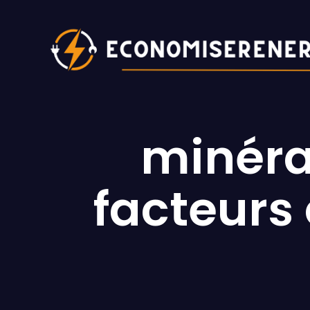
Aller
au
contenu
minéral
facteurs 